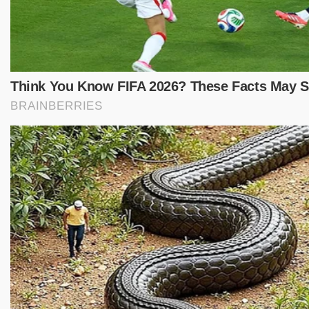
(1)
(1)
(1)
(1)
(1)
(
palemb ang
palmbang
penculikan
pilkades
(1)
(1)
(1)
(1)