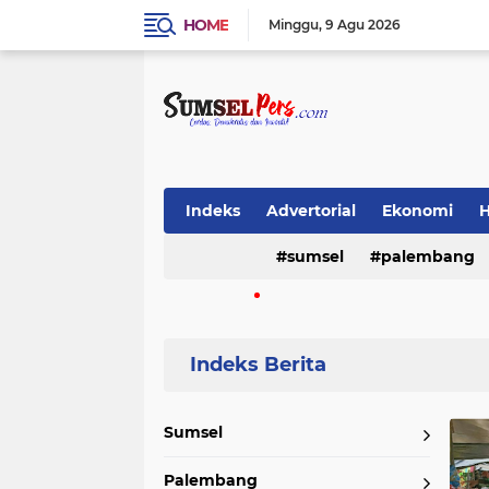
HOME
Minggu
9 Agu 2026
Indeks
Advertorial
Ekonomi
sumsel
palembang
Video
(16388)
(9828)
musi banyuasin
lahat
sriwij
(488)
(468)
(370)
Home
Currently Browsing: Kayu Agung
Sumsel
musi rawas
pemerintah
emp
Palembang
(196)
(190)
(183)