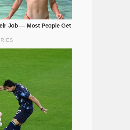
ng
dinas pendidikan
(3)
palembnag
banda aceh
(2)
(1)
ahs
garut
huku
(1)
(1)
mariana
masjid sriwijaya
(1)
(1)
mnang
pekanbaru
(1)
sumatera barat
suriah
banjir