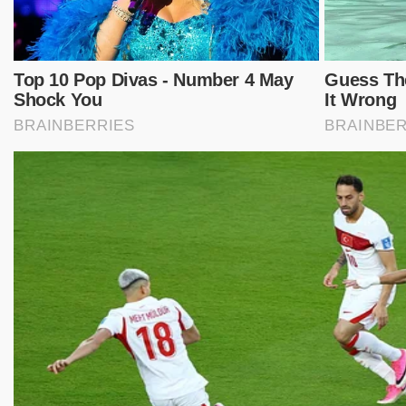
n
lubuklingggau
oi
padang
pemilu
sera
(3)
(3)
(3)
(3)
(3)
d
indralaya
lais
tanggerang
palemabang
(2)
(2)
(2)
(2)
belitang
bengkulu tengah
betung
bogor
cr
)
(1)
(1)
(1)
(1)
kayu agung
kesehata
krimina
lira
lalan
(1)
(1)
(1)
(1)
(1)
ibanyuasin
oku timut
ptsl
palembabg
pale
(1)
(1)
(1)
(1)
iau
rohil
skorupsi
semarang
solo
sum