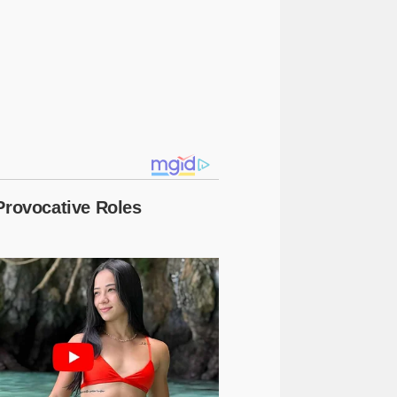
pemerintahan
ogan ilir
(56)
(46)
nasional
oku selatan
daerah
26)
(24)
(23)
musirawas
martapura
(12)
(11)
lampung
pilkada
sumse
(5)
(5)
(5)
keagamaan
ciamis
covid -19
(4)
(3)
(3)