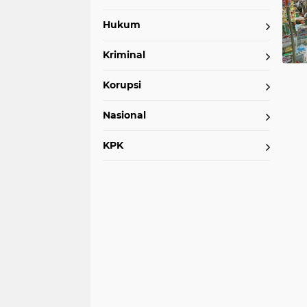
Hukum
kesehatan
covid-19
oki
b
Kriminal
(77)
(75)
(74)
(7
Korupsi
dprd
muaraenim
lubuk lin
(43)
(39)
(38)
Nasional
kayuagung
vaksin
kecelaka
KPK
(23)
(21)
(18)
kebakaran
crash
hiburan
(11)
(10)
(10)
bandung
okus
okut
pal
(4)
(4)
(4)
(4)