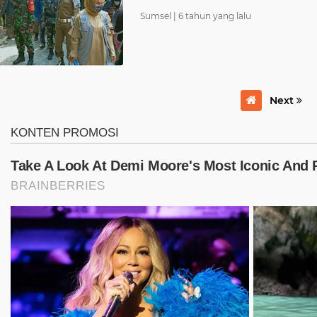
Sumsel |
6 tahun yang lalu
aturaja
sosial
korupsi
prabumulih
karhutla
0)
(66)
(60)
(60)
(58)
ggau
infrastruktur
jakarta
corona
sekayu
Next
(31)
(31)
(28)
(27)
(
an
opini
advertorial
bengkulu
lingkungan
(16)
(14)
(12)
(12)
muaradua
pencurian
metropolis
kepahiang
(7)
(7)
(6)
(5)
embang sumsel
sumsel palembang
tanjung enim
(4)
(4)