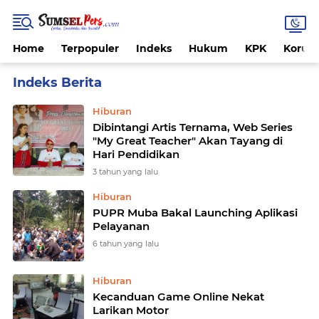
Home
Terpopuler
Indeks
Hukum
KPK
Korups
Home
Currently Browsing: Hiburan
Hiburan
Dibintangi Artis Ternama, Web Series
"My Great Teacher" Akan Tayang di
Hari Pendidikan
3 tahun yang lalu
Hiburan
PUPR Muba Bakal Launching Aplikasi
Pelayanan
6 tahun yang lalu
Hiburan
Kecanduan Game Online Nekat
Larikan Motor