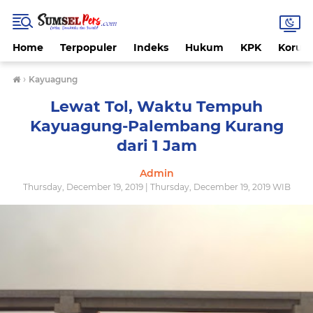
Home
Terpopuler
Indeks
Hukum
KPK
Korups
›
Kayuagung
Lewat Tol, Waktu Tempuh
Kayuagung-Palembang Kurang
dari 1 Jam
Admin
Thursday, December 19, 2019 | Thursday, December 19, 2019 WIB