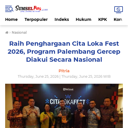
Home
Terpopuler
Indeks
Hukum
KPK
Korups
›
Nasional
Raih Penghargaan Cita Loka Fest
2026, Program Palembang Gercep
Diakui Secara Nasional
Pitria
Thursday, June 25, 2026 | Thursday, June 25, 2026 WIB