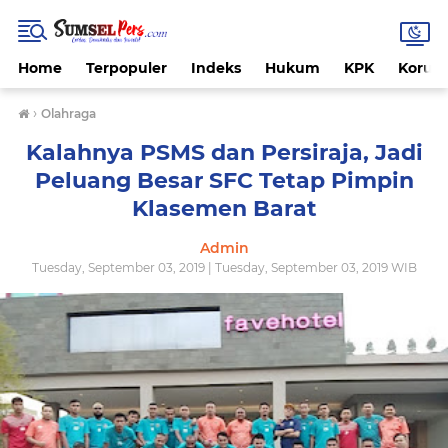
Home
Terpopuler
Indeks
Hukum
KPK
Korups
›
Olahraga
Kalahnya PSMS dan Persiraja, Jadi
Peluang Besar SFC Tetap Pimpin
Klasemen Barat
Admin
Tuesday, September 03, 2019 | Tuesday, September 03, 2019 WIB