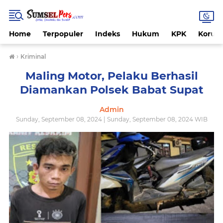
Home
Terpopuler
Indeks
Hukum
KPK
Korups
›
Kriminal
Maling Motor, Pelaku Berhasil
Diamankan Polsek Babat Supat
Admin
Sunday, September 08, 2024 | Sunday, September 08, 2024 WIB