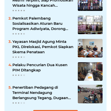
Resmi Terpilih, Siap Promosikan
Wisata hingga Kancah
Internasional
Pemkot Palembang
Sosialisasikan Aturan Baru
Program Adiwiyata, Dorong
Sekolah Peduli Lingkungan
Yayasan Masjid Agung Minta
PKL Direlokasi, Pemkot Siapkan
Skema Penataan
Pelaku Pencurian Dua Kusen
PIM Ditangkap
Penertiban Pedagang di
Terminal Nendagung
Berlangsung Tegang, Dugaan
Percobaan Pengeroyokan
Ditangani Polisi