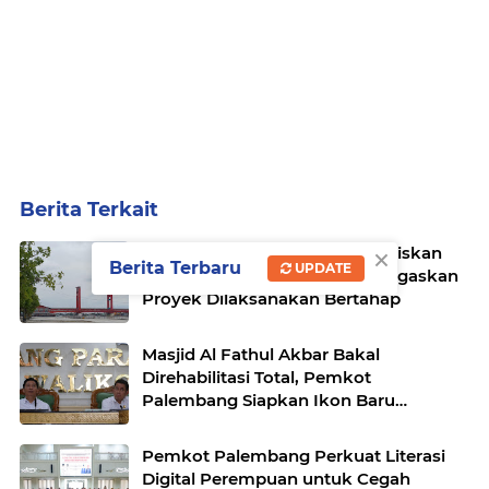
Berita Terkait
×
Revitalisasi Pelataran BKB Habiskan
Berita Terbaru
UPDATE
Hampir Rp10 Miliar, Pemkot Tegaskan
Proyek Dilaksanakan Bertahap
Masjid Al Fathul Akbar Bakal
Direhabilitasi Total, Pemkot
Palembang Siapkan Ikon Baru
Bernuansa Sriwijaya
Pemkot Palembang Perkuat Literasi
Digital Perempuan untuk Cegah