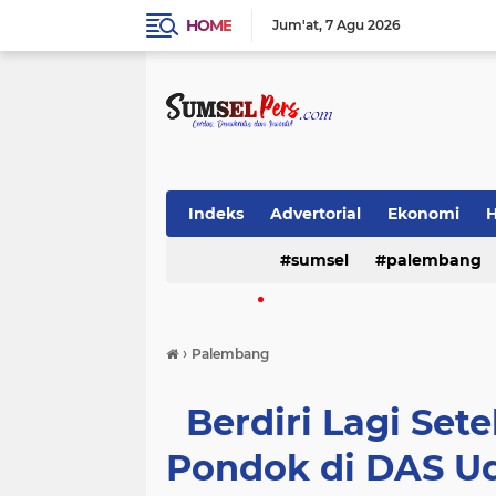
HOME
Jum'at
7 Agu 2026
Indeks
Advertorial
Ekonomi
sumsel
palembang
Video
(16386)
(9827)
›
Palembang
musi banyuasin
lahat
sriwij
(488)
(468)
(370)
Berdiri Lagi Set
musi rawas
pemerintah
emp
Pondok di DAS Ud
(196)
(190)
(183)