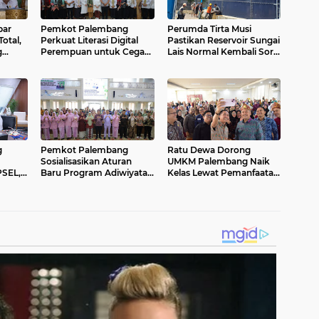
bar
Pemkot Palembang
Perumda Tirta Musi
Total,
Perkuat Literasi Digital
Pastikan Reservoir Sungai
g
Perempuan untuk Cegah
Lais Normal Kembali Sore
Kekerasan Berbasis
ini
a
Gender Online
g
Pemkot Palembang
Ratu Dewa Dorong
Sosialisasikan Aturan
UMKM Palembang Naik
PSEL,
Baru Program Adiwiyata,
Kelas Lewat Pemanfaatan
Dorong Sekolah Peduli
AI dan Transformasi
Lingkungan
Digital