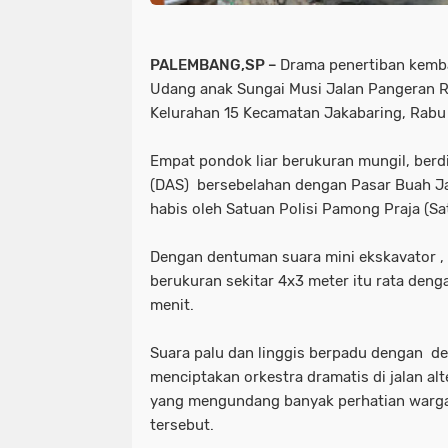
jawa tengah
kpk
kecalakaa
(3)
(3)
(3)
PALEMBANG,SP –
Drama penertiban kemba
Udang anak Sungai Musi Jalan Pangeran R
bangka belitung
cilacap
dp
Kelurahan 15 Kecamatan Jakabaring, Rabu 
(2)
(2)
(2)
Empat pondok liar berukuran mungil, berdi
banten
baruraja
bekasi
(DAS) bersebelahan dengan Pasar Buah Ja
habis oleh Satuan Polisi Pamong Praja (S
(1)
(1)
(1)
(1
Dengan dentuman suara mini ekskavator ,
indramayu
jarai
jawa timur
berukuran sekitar 4x3 meter itu rata den
menit.
(1)
(1)
(1)
muara dua
muko-muko
mus
Suara palu dan linggis berpadu dengan de
menciptakan orkestra dramatis di jalan al
(1)
(1)
(1)
yang mengundang banyak perhatian warga s
tersebut.
pemulutan
rejang lebong
r