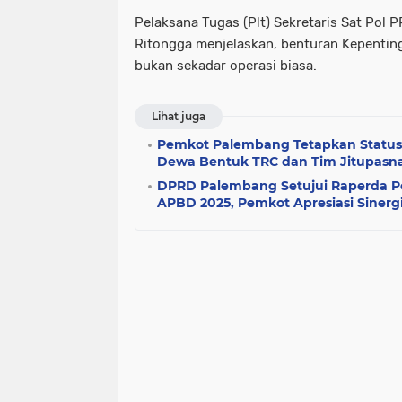
Pelaksana Tugas (Plt) Sekretaris Sat Pol
(1)
(1)
(1)
Ritongga menjelaskan, benturan Kepentinga
bencana alam
muba. sumsel
bukan sekadar operasi biasa.
(1)
(1)
Lihat juga
tulung agung
Pemkot Palembang Tetapkan Status
Dewa Bentuk TRC dan Tim Jitupasna
(1)
DPRD Palembang Setujui Raperda 
APBD 2025, Pemkot Apresiasi Siner