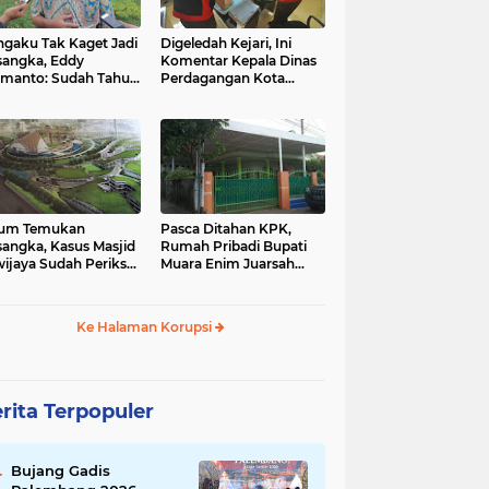
ng
dinas pendidikan
gaku Tak Kaget Jadi
Digeledah Kejari, Ini
(3)
sangka, Eddy
Komentar Kepala Dinas
manto: Sudah Tahu
Perdagangan Kota
ak 3 Bulan Lalu
Palembang
palembnag
banda aceh
(2)
(1)
ahs
garut
huku
lum Temukan
Pasca Ditahan KPK,
(1)
(1)
sangka, Kasus Masjid
Rumah Pribadi Bupati
wijaya Sudah Periksa
Muara Enim Juarsah
Saksi
Sepi
mariana
masjid sriwijaya
Ke Halaman Korupsi
(1)
(1)
mnang
pekanbaru
rita Terpopuler
(1)
Bujang Gadis
sumatera barat
suriah
banjir