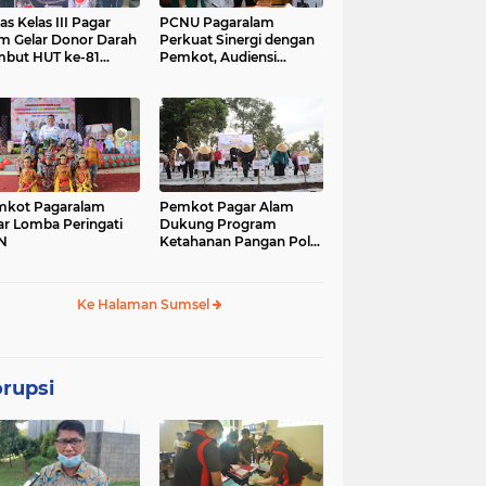
as Kelas III Pagar
PCNU Pagaralam
m Gelar Donor Darah
Perkuat Sinergi dengan
pemerintahan
ogan ilir
but HUT ke-81
Pemkot, Audiensi
erdekaan RI
Bersama Wali Kota
(56)
(46)
Bahas Program
Keumatan
nasional
oku selatan
daerah
26)
(24)
(23)
mkot Pagaralam
Pemkot Pagar Alam
ar Lomba Peringati
Dukung Program
musirawas
martapura
N
Ketahanan Pangan Polri,
Wali Kota dan Kapolda
(12)
(11)
Sumsel Tanam Perdana
Bawang Putih
Ke Halaman Sumsel
lampung
pilkada
sumse
(5)
(5)
(5)
rupsi
keagamaan
ciamis
covid -19
(4)
(3)
(3)