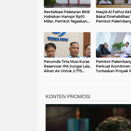
Revitalisasi Pelataran BKB
Masjid Al Fathul Ak
Habiskan Hampir Rp10
Bakal Direhabilitasi 
Miliar, Pemkot Tegaskan
Pemkot Palemban
Proyek Dilaksanakan
Siapkan Ikon Baru
Bertahap
Bernuansa Sriwijay
Perumda Tirta Musi Kuras
Pemkot Palemban
Reservoar IPA Sungai Lais,
Perkuat Komitmen
Aliran Air Untuk 2.775
Tuntaskan Proyek 
Pelanggan Distop
Minta Dukungan
Kemenko Pangan