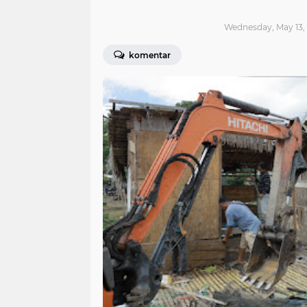
kesehatan
covid-19
Wednesday, May 13,
oki
b
komentar
(77)
(75)
(74)
(7
dprd
muaraenim
lubuk lin
(43)
(39)
(38)
kayuagung
vaksin
kecelaka
(23)
(21)
(18)
kebakaran
crash
hiburan
(11)
(10)
(10)
bandung
okus
okut
pal
(4)
(4)
(4)
(4)