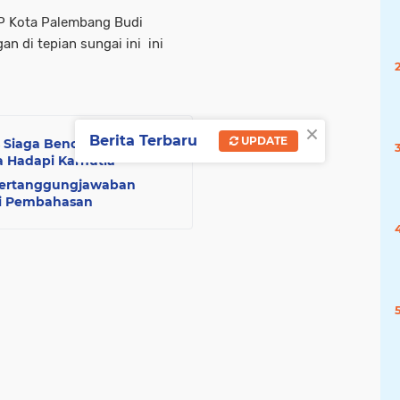
 PP Kota Palembang Budi
(1)
(1)
(1)
(1)
(1)
(
n di tepian sungai ini ini
palemb ang
palmbang
penculikan
pilkades
(1)
(1)
(1)
(1)
×
Berita Terbaru
UPDATE
 Siaga Bencana, Ratu
 Hadapi Karhutla
Pertanggungjawaban
gi Pembahasan