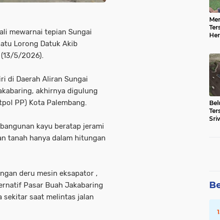
n
lubuklingggau
oi
padang
pemilu
sera
Men
(3)
(3)
(3)
(3)
(3)
Ter
li mewarnai tepian Sungai
Her
Sej
atu Lorong Datuk Akib
d
indralaya
lais
tanggerang
palemabang
(13/5/2026).
(2)
(2)
(2)
(2)
ri di Daerah Aliran Sungai
belitang
bengkulu tengah
betung
bogor
cr
kabaring, akhirnya digulung
atpol PP) Kota Palembang.
Be
)
(1)
(1)
(1)
(1)
Ter
Sri
 bangunan kayu beratap jerami
69 
kayu agung
kesehata
krimina
lira
lalan
gan tanah hanya dalam hitungan
(1)
(1)
(1)
(1)
(1)
ibanyuasin
oku timut
ptsl
palembabg
pale
ngan deru mesin eksapator ,
Be
ternatif Pasar Buah Jakabaring
(1)
(1)
(1)
(1)
ekitar saat melintas jalan
iau
rohil
skorupsi
semarang
solo
sum