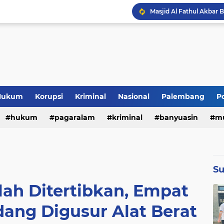
Pemkot Pagaralam Gela
Hukum
Korupsi
Kriminal
Nasional
Palembang
Po
hukum
pagaralam
kriminal
banyuasin
m
(3246)
(1814)
(1579)
(1139)
(86
aya fc
pali
pemprov
pendidikan
tipikor
e
Su
(331)
(301)
(294)
(263)
(23
elah Ditertibkan, Empat
at lawang
muara enim
lubuklinggau
lifestyle
ang Digusur Alat Berat
(163)
(145)
(137)