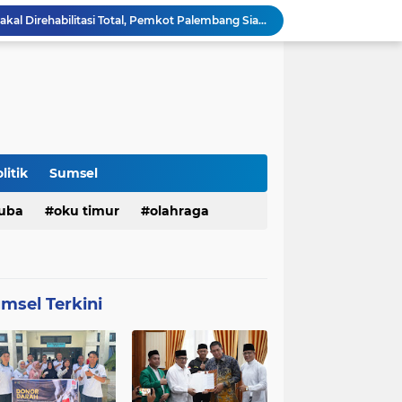
Masjid Al Fathul Akbar Bakal Direhabilitasi Total, Pemkot Palembang Siapkan Ikon Baru Bernuansa Sriwijaya
Pemkot Palembang Perkuat Literasi Digital Perempuan untuk Cegah Kekerasan Berbasis Gender Online
Perumda Tirta Musi Pastikan Reservoir Sungai Lais Normal Kembali Sore ini
r Lomba Peringati HAN
Pemkot Pagar Alam Dukung Pemecahan Rekor Bentang Merah Putih 2.026 Meter di Puncak Gunung Dempo
Lapas Kelas III Pagar Alam Gelar Donor Darah Sambut HUT ke-81 Kemerdekaan RI
Pemkot Palembang Sosialisasikan Aturan Baru Program Adiwiyata, Dorong Sekolah Peduli Lingkungan
Ratu Dewa Dorong UMKM Palembang Naik Kelas Lewat Pemanfaatan AI dan Transformasi Digital
litik
Sumsel
PCNU Pagaralam Perkuat Sinergi dengan Pemkot, Audiensi Bersama Wali Kota Bahas Program Keumatan
uba
oku timur
olahraga
Revitalisasi Pelataran BKB Habiskan Hampir Rp10 Miliar, Pemkot Tegaskan Proyek Dilaksanakan Bertahap
3)
(772)
(580)
konomi
muratara
pemkot
msel Terkini
9)
(236)
(198)
bisnis
politik
oku
(93)
(83)
(80)