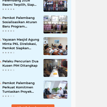
Palembang 2026
Resmi Terpilih, Siap
1)
(1)
(1)
Promosikan Wisata
hingga Kancah
purbalingga
rapid
Internasional
Pemkot Palembang
Sosialisasikan Aturan
(1)
Baru Program
(1)
Adiwiyata, Dorong
Sekolah Peduli
Lingkungan
Yayasan Masjid Agung
Minta PKL Direlokasi,
Pemkot Siapkan
Skema Penataan
Pelaku Pencurian Dua
Kusen PIM Ditangkap
Pemkot Palembang
Perkuat Komitmen
Tuntaskan Proyek
PSEL, Minta Dukungan
Kemenko Pangan