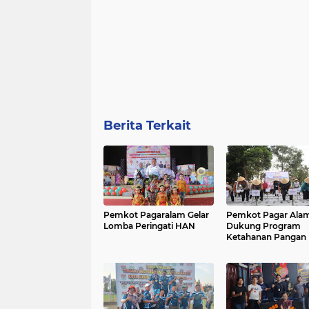
Berita Terkait
Pemkot Pagaralam Gelar
Pemkot Pagar Ala
Lomba Peringati HAN
Dukung Program
Ketahanan Pangan P
Wali Kota dan Kapo
Sumsel Tanam Per
Bawang Putih