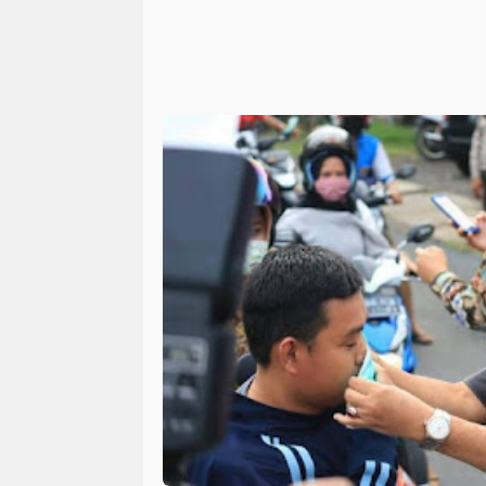
jawa tengah
kpk
kecalakaa
(3)
(3)
(3)
bangka belitung
cilacap
dp
(2)
(2)
(2)
banten
baruraja
bekasi
(1)
(1)
(1)
(1
indramayu
jarai
jawa timur
(1)
(1)
(1)
muara dua
muko-muko
mus
(1)
(1)
(1)
pemulutan
rejang lebong
r