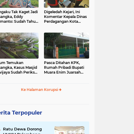
ng
dinas pendidikan
gaku Tak Kaget Jadi
Digeledah Kejari, Ini
(3)
sangka, Eddy
Komentar Kepala Dinas
manto: Sudah Tahu
Perdagangan Kota
ak 3 Bulan Lalu
Palembang
palembnag
banda aceh
(2)
(1)
ahs
garut
huku
lum Temukan
Pasca Ditahan KPK,
(1)
(1)
sangka, Kasus Masjid
Rumah Pribadi Bupati
wijaya Sudah Periksa
Muara Enim Juarsah
Saksi
Sepi
mariana
masjid sriwijaya
Ke Halaman Korupsi
(1)
(1)
mnang
pekanbaru
rita Terpopuler
(1)
Ratu Dewa Dorong
sumatera barat
suriah
banjir