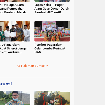
kot Pagar Alam
Lapas Kelas III Pagar
kung Pemecahan
Alam Gelar Donor Darah
pemerintahan
ogan ilir
or Bentang Merah
Sambut HUT ke-81
ih 2.026 Meter di
Kemerdekaan RI
(56)
(46)
ncak Gunung Dempo
nasional
oku selatan
daerah
26)
(24)
(23)
NU Pagaralam
Pemkot Pagaralam
kuat Sinergi dengan
Gelar Lomba Peringati
musirawas
martapura
kot, Audiensi
HAN
sama Wali Kota
(12)
(11)
as Program
umatan
Ke Halaman Sumsel
lampung
pilkada
sumse
(5)
(5)
(5)
rupsi
keagamaan
ciamis
covid -19
(4)
(3)
(3)