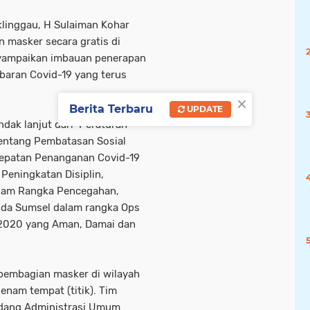
(1)
(1)
(1)
(1)
(1)
(
klinggau, H Sulaiman Kohar
 masker secara gratis di
palemb ang
palmbang
penculikan
pilkades
nyampaikan imbauan penerapan
aran Covid-19 yang terus
(1)
(1)
(1)
(1)
×
Berita Terbaru
UPDATE
ndak lanjut dari Peraturan
entang Pembatasan Sosial
cepatan Penanganan Covid-19
Peningkatan Disiplin,
lam Rangka Pencegahan,
lda Sumsel dalam rangka Ops
 2020 yang Aman, Damai dan
embagian masker di wilayah
 enam tempat (titik). Tim
 Bidang Administrasi Umum