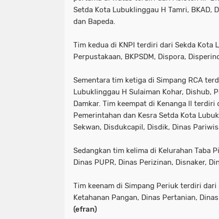
Setda Kota Lubuklinggau H Tamri, BKAD,
dan Bapeda.
Tim kedua di KNPI terdiri dari Sekda Kota
Perpustakaan, BKPSDM, Dispora, Disperind
Sementara tim ketiga di Simpang RCA terdir
Lubuklinggau H Sulaiman Kohar, Dishub, P
Damkar. Tim keempat di Kenanga ll terdiri 
Pemerintahan dan Kesra Setda Kota Lubukl
Sekwan, Disdukcapil, Disdik, Dinas Pariwi
Sedangkan t
im kelima di Kelurahan Taba Pin
Dinas PUPR, Dinas Perizinan, Disnaker, Di
Tim keenam di Simpang Periuk terdiri dari St
Ketahanan Pangan, Dinas Pertanian, Dinas
(efran)