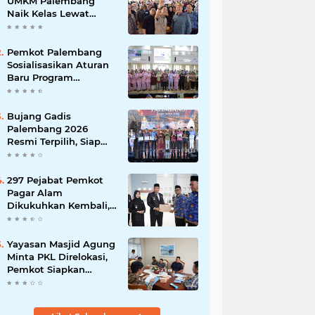
UMKM Palembang
Naik Kelas Lewat
1)
(1)
(1)
Pemanfaatan AI dan
Transformasi Digital
purbalingga
rapid
Pemkot Palembang
Sosialisasikan Aturan
(1)
Baru Program
(1)
Adiwiyata, Dorong
Sekolah Peduli
Lingkungan
Bujang Gadis
Palembang 2026
Resmi Terpilih, Siap
Promosikan Wisata
hingga Kancah
Internasional
297 Pejabat Pemkot
Pagar Alam
Dikukuhkan Kembali,
Wali Kota Ludi
Tekankan
Profesionalisme ASN
Yayasan Masjid Agung
Minta PKL Direlokasi,
Pemkot Siapkan
Skema Penataan