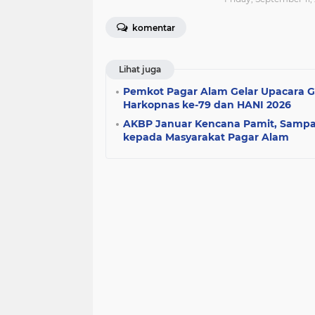
kesehatan
komentar
covid-19
oki
b
(77)
(75)
(74)
(7
Lihat juga
dprd
muaraenim
lubuk lin
Pemkot Pagar Alam Gelar Upacara G
Harkopnas ke-79 dan HANI 2026
(43)
(39)
(38)
AKBP Januar Kencana Pamit, Sampa
kepada Masyarakat Pagar Alam
kayuagung
vaksin
kecelaka
(23)
(21)
(18)
kebakaran
crash
hiburan
(11)
(10)
(10)
bandung
okus
okut
pal
(4)
(4)
(4)
(4)