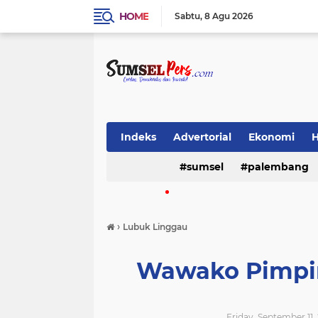
HOME
Sabtu
8 Agu 2026
Indeks
Advertorial
Ekonomi
sumsel
palembang
Video
(16387)
(9827)
›
Lubuk Linggau
musi banyuasin
lahat
sriwij
(488)
(468)
(370)
Wawako Pimpi
musi rawas
pemerintah
emp
(196)
(190)
(183)
Friday, September 11,