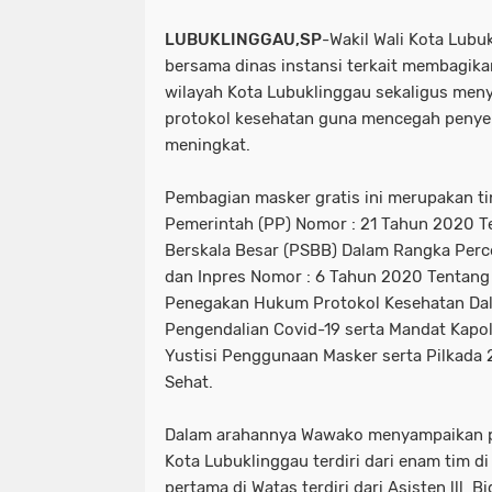
(1)
(1)
(1)
LUBUKLINGGAU,SP
-Wakil Wali Kota Lubu
bersama dinas instansi terkait membagikan
bencana alam
muba. sumsel
wilayah Kota Lubuklinggau sekaligus me
protokol kesehatan guna mencegah penyeb
(1)
(1)
meningkat.
tulung agung
Pembagian masker gratis ini merupakan ti
(1)
Pemerintah (PP) Nomor : 21 Tahun 2020 T
Berskala Besar (PSBB) Dalam Rangka Per
dan Inpres Nomor : 6 Tahun 2020 Tentang 
Penegakan Hukum Protokol Kesehatan Da
Pengendalian Covid-19 serta Mandat Kapo
Yustisi Penggunaan Masker serta Pilkada
Sehat.
Dalam arahannya Wawako menyampaikan p
Kota Lubuklinggau terdiri dari enam tim di
pertama di Watas terdiri dari Asisten lll