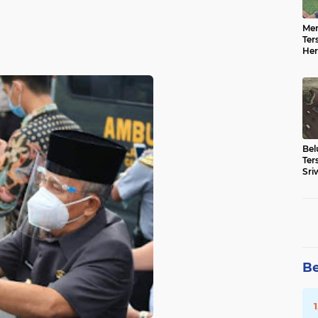
n
lubuklingggau
oi
padang
pemilu
sera
Men
(3)
(3)
(3)
(3)
(3)
Ter
Her
Sej
d
indralaya
lais
tanggerang
palemabang
(2)
(2)
(2)
(2)
belitang
bengkulu tengah
betung
bogor
cr
Be
)
(1)
(1)
(1)
(1)
Ter
Sri
69 
kayu agung
kesehata
krimina
lira
lalan
(1)
(1)
(1)
(1)
(1)
ibanyuasin
oku timut
ptsl
palembabg
pale
Be
(1)
(1)
(1)
(1)
iau
rohil
skorupsi
semarang
solo
sum