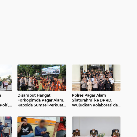
m
Disambut Hangat
Polres Pagar Alam
Forkopimda Pagar Alam,
Silaturahmi ke DPRD,
olri,
Kapolda Sumsel Perkuat
Wujudkan Kolaborasi dan
lda
Sinergi untuk Jaga
Sinergitas
dana
Stabilitas Daerah