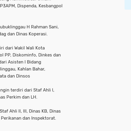
 DP3APM, Dispenda, Kesbangpol
 Lubuklinggau H Rahman Sani,
ag dan Dinas Koperasi.
i dari Wakil Wali Kota
ol PP, Diskominfo, Dinkes dan
dari Asisten l Bidang
inggau, Kahlan Bahar,
sata dan Dinsos
gin terdiri dari Staf Ahli l,
nas Perkim dan LH.
af Ahli ll, lll, Dinas KB, Dinas
 Perikanan dan Inspektorat.