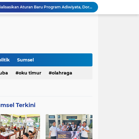
Pemkot Palembang Sosialisasikan Aturan Baru Program Adiwiyata, Dorong Sekolah Peduli Lingkungan
Ratu Dewa Dorong UMKM Palembang Naik Kelas Lewat Pemanfaatan AI dan Transformasi Digital
PCNU Pagaralam Perkuat Sinergi dengan Pemkot, Audiensi Bersama Wali Kota Bahas Program Keumatan
Revitalisasi Pelataran BKB Habiskan Hampir Rp10 Miliar, Pemkot Tegaskan Proyek Dilaksanakan Bertahap
Masjid Al Fathul Akbar Bakal Direhabilitasi Total, Pemkot Palembang Siapkan Ikon Baru Bernuansa Sriwijaya
Pemkot Palembang Perkuat Literasi Digital Perempuan untuk Cegah Kekerasan Berbasis Gender Online
297 Pejabat Pemkot Pagar Alam Dikukuhkan Kembali, Wali Kota Ludi Tekankan Profesionalisme ASN
Pemkot Pagar Alam Dukung Pemecahan Rekor Bentang Merah Putih 2.026 Meter di Puncak Gunung Dempo
litik
Sumsel
Lapas Kelas III Pagar Alam Gelar Donor Darah Sambut HUT ke-81 Kemerdekaan RI
uba
oku timur
olahraga
Pemkot Palembang Matangkan Pengamanan Festival Perahu Bidar Tradisional 2026
3)
(772)
(580)
konomi
muratara
pemkot
msel Terkini
9)
(236)
(198)
bisnis
politik
oku
(93)
(83)
(80)