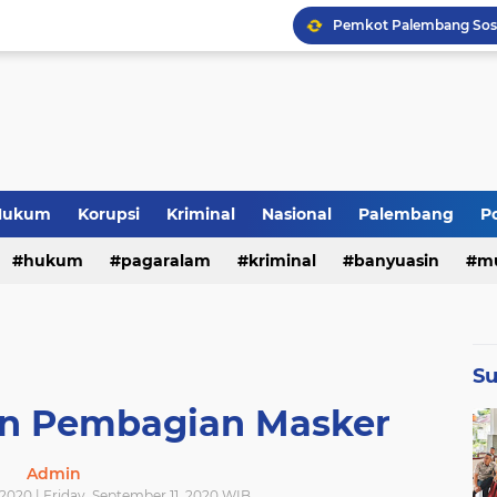
Hukum
Korupsi
Kriminal
Nasional
Palembang
Po
hukum
pagaralam
kriminal
banyuasin
m
(3246)
(1814)
(1579)
(1139)
(86
aya fc
pali
pemprov
pendidikan
tipikor
e
Su
(331)
(301)
(294)
(263)
(23
n Pembagian Masker
at lawang
muara enim
lubuklinggau
lifestyle
Admin
(163)
(145)
(137)
 2020 | Friday, September 11, 2020 WIB