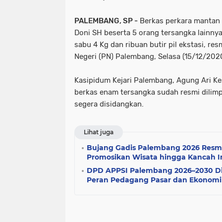
jawa tengah
kpk
kecalakaa
PALEMBANG, SP -
Berkas perkara mantan
(3)
(3)
(3)
Doni SH beserta 5 orang tersangka lainnya 
sabu 4 Kg dan ribuan butir pil ekstasi, re
bangka belitung
cilacap
dp
Negeri (PN) Palembang, Selasa (15/12/202
(2)
(2)
(2)
Kasipidum Kejari Palembang, Agung Ari K
banten
baruraja
bekasi
berkas enam tersangka sudah resmi dilim
segera disidangkan.
(1)
(1)
(1)
(1
indramayu
jarai
jawa timur
Lihat juga
Bujang Gadis Palembang 2026 Resmi 
(1)
(1)
(1)
Promosikan Wisata hingga Kancah I
DPD APPSI Palembang 2026–2030 Dil
muara dua
muko-muko
mus
Peran Pedagang Pasar dan Ekonomi
(1)
(1)
(1)
pemulutan
rejang lebong
r