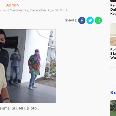
Admin
Pem
Du
2020 | Wednesday, December 16, 2020 WIB
aturaja
sosial
korupsi
prabumulih
karhutla
Ket
Wal
SHARE
0)
(66)
(60)
(60)
(58)
Sum
Baw
ggau
infrastruktur
jakarta
corona
sekayu
(31)
(31)
(28)
(27)
(
Pol
Sil
an
opini
advertorial
bengkulu
lingkungan
Wuj
dan
(16)
(14)
(12)
(12)
muaradua
pencurian
metropolis
kepahiang
(7)
(7)
(6)
(5)
Ko
embang sumsel
sumsel palembang
tanjung enim
suma, SH. MH, (Foto :
(4)
(4)