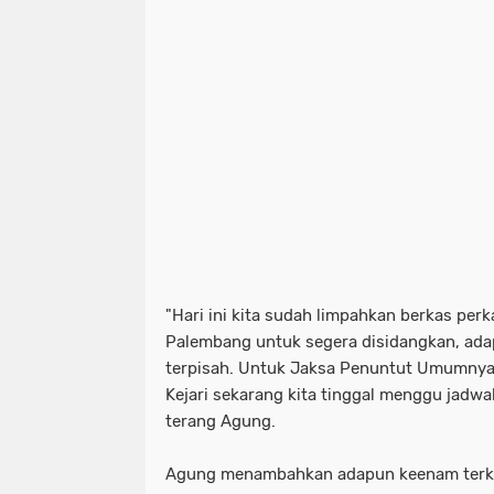
(1)
(1)
(1)
bencana alam
muba. sumsel
(1)
(1)
tulung agung
(1)
"Hari ini kita sudah limpahkan berkas per
Palembang untuk segera disidangkan, ad
terpisah. Untuk Jaksa Penuntut Umumnya d
Kejari sekarang kita tinggal menggu jadwa
terang Agung.
Agung menambahkan adapun keenam terk