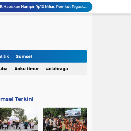
Revitalisasi Pelataran BKB Habiskan Hampir Rp10 Miliar, Pemkot Tegaskan Proyek Dilaksanakan Bertahap
Masjid Al Fathul Akbar Bakal Direhabilitasi Total, Pemkot Palembang Siapkan Ikon Baru Bernuansa Sriwijaya
Pemkot Palembang Perkuat Literasi Digital Perempuan untuk Cegah Kekerasan Berbasis Gender Online
Perumda Tirta Musi Pastikan Reservoir Sungai Lais Normal Kembali Sore ini
r Lomba Peringati HAN
Perumda Tirta Musi Kuras Reservoar IPA Sungai Lais, Aliran Air Untuk 2.775 Pelanggan Distop
Pemkot Palembang Perkuat Komitmen Tuntaskan Proyek PSEL, Minta Dukungan Kemenko Pangan
Wawako Prima Salam Ajak ASN Maknai HUT RI ke-81 dengan Peningkatan Kinerja dan Pelayanan Publik
litik
Sumsel
Pemkot Palembang Sosialisasikan Aturan Baru Program Adiwiyata, Dorong Sekolah Peduli Lingkungan
uba
oku timur
olahraga
Ratu Dewa Dorong UMKM Palembang Naik Kelas Lewat Pemanfaatan AI dan Transformasi Digital
3)
(772)
(580)
konomi
muratara
pemkot
msel Terkini
9)
(236)
(198)
bisnis
politik
oku
(93)
(83)
(80)