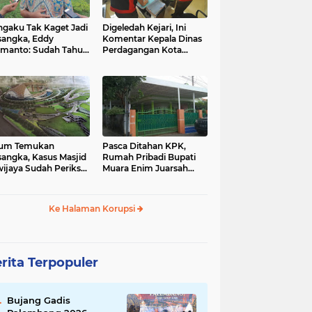
ng
dinas pendidikan
gaku Tak Kaget Jadi
Digeledah Kejari, Ini
(3)
sangka, Eddy
Komentar Kepala Dinas
manto: Sudah Tahu
Perdagangan Kota
ak 3 Bulan Lalu
Palembang
palembnag
banda aceh
(2)
(1)
ahs
garut
huku
lum Temukan
Pasca Ditahan KPK,
(1)
(1)
sangka, Kasus Masjid
Rumah Pribadi Bupati
wijaya Sudah Periksa
Muara Enim Juarsah
Saksi
Sepi
mariana
masjid sriwijaya
Ke Halaman Korupsi
(1)
(1)
mnang
pekanbaru
rita Terpopuler
(1)
Bujang Gadis
sumatera barat
suriah
banjir