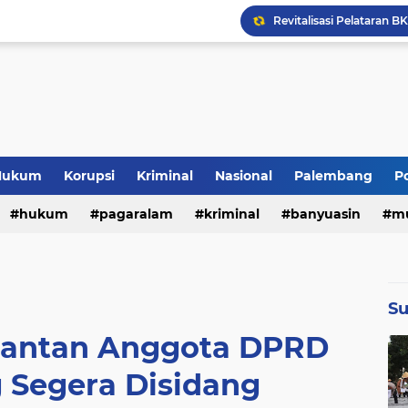
Pemkot Pagaralam Gela
Hukum
Korupsi
Kriminal
Nasional
Palembang
Po
hukum
pagaralam
kriminal
banyuasin
m
(3246)
(1814)
(1579)
(1139)
(86
aya fc
pali
pemprov
pendidikan
tipikor
e
Su
(331)
(301)
(294)
(263)
(23
Mantan Anggota DPRD
at lawang
muara enim
lubuklinggau
lifestyle
 Segera Disidang
(163)
(145)
(137)