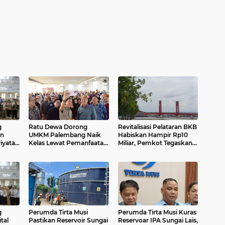
g
Ratu Dewa Dorong
Revitalisasi Pelataran BKB
an
UMKM Palembang Naik
Habiskan Hampir Rp10
yata,
Kelas Lewat Pemanfaatan
Miliar, Pemkot Tegaskan
uli
AI dan Transformasi
Proyek Dilaksanakan
Digital
Bertahap
g
Perumda Tirta Musi
Perumda Tirta Musi Kuras
tal
Pastikan Reservoir Sungai
Reservoar IPA Sungai Lais,