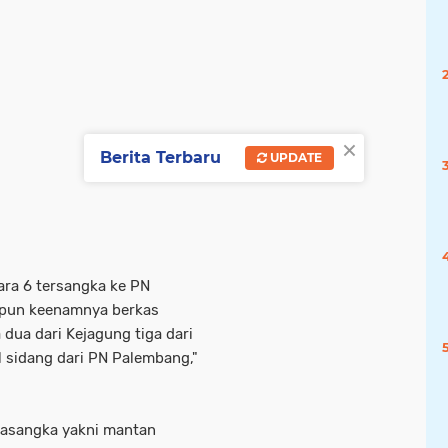
(1)
(1)
(1)
(1)
(1)
(
palemb ang
palmbang
penculikan
pilkades
(1)
(1)
(1)
(1)
×
Berita Terbaru
UPDATE
kara 6 tersangka ke PN
apun keenamnya berkas
ua dari Kejagung tiga dari
l sidang dari PN Palembang,"
asangka yakni mantan