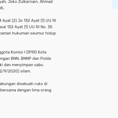
ah, Joko Zulkarnain, Ahmad
di,
 Ayat (2) Jo 132 Ayat (1) UU RI
sal 132 Ayat (1) UU RI No. 35
ancaman hukuman seumur hidup
nggota Komisi I DPRD Kota
ungan BNN, BNNP dan Polda
iki dan menyimpan sabu
22/9/2020) silam.
abungan disebuah ruko di
ng bersama dengan lima orang