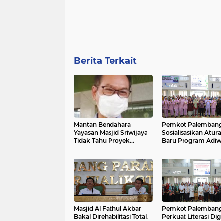
Berita Terkait
Mantan Bendahara
Pemkot Palemban
Yayasan Masjid Sriwijaya
Sosialisasikan Atur
Tidak Tahu Proyek
Baru Program Adiwi
Mangkrak
Dorong Sekolah Ped
Lingkungan
Masjid Al Fathul Akbar
Pemkot Palemban
Bakal Direhabilitasi Total,
Perkuat Literasi Digi