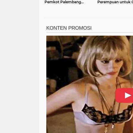
Pemkot Palembang
Perempuan untuk 
Siapkan Ikon Baru
Kekerasan Berbasis
Bernuansa Sriwijaya
Gender Online