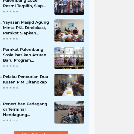
Palembang 2026
Resmi Terpilih, Siap
1)
(1)
(1)
Promosikan Wisata
hingga Kancah
purbalingga
rapid
Internasional
Yayasan Masjid Agung
Minta PKL Direlokasi,
(1)
Pemkot Siapkan
(1)
Skema Penataan
Pemkot Palembang
Sosialisasikan Aturan
Baru Program
Adiwiyata, Dorong
Sekolah Peduli
Lingkungan
Pelaku Pencurian Dua
Kusen PIM Ditangkap
Penertiban Pedagang
di Terminal
Nendagung
Berlangsung Tegang,
Dugaan Percobaan
Pengeroyokan