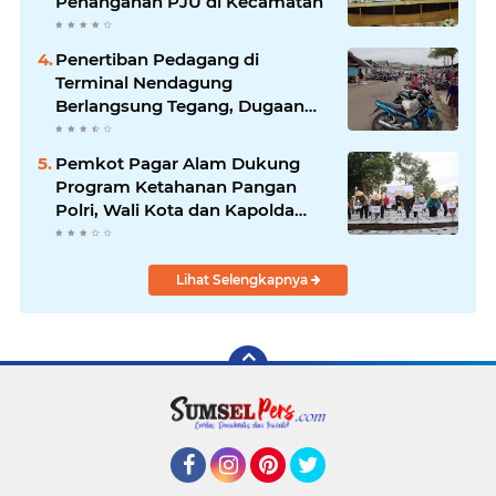
Penanganan PJU di Kecamatan
Penertiban Pedagang di
Terminal Nendagung
Berlangsung Tegang, Dugaan
Percobaan Pengeroyokan
Ditangani Polisi
Pemkot Pagar Alam Dukung
Program Ketahanan Pangan
Polri, Wali Kota dan Kapolda
Sumsel Tanam Perdana Bawang
Putih
Lihat Selengkapnya
Facebook
Instagram
Pinterest
Twitter