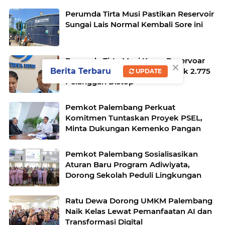
Perumda Tirta Musi Pastikan Reservoir
Sungai Lais Normal Kembali Sore ini
Perumda Tirta Musi Kuras Reservoar
×
IPA Sungai Lais, Aliran Air Untuk 2.775
Berita Terbaru
UPDATE
Pelanggan Distop
Pemkot Palembang Perkuat
Komitmen Tuntaskan Proyek PSEL,
Minta Dukungan Kemenko Pangan
Pemkot Palembang Sosialisasikan
Aturan Baru Program Adiwiyata,
Dorong Sekolah Peduli Lingkungan
Ratu Dewa Dorong UMKM Palembang
Naik Kelas Lewat Pemanfaatan AI dan
Transformasi Digital