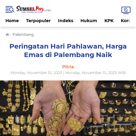
Home
Terpopuler
Indeks
Hukum
KPK
Korups
›
Palembang
Peringatan Hari Pahlawan, Harga
Emas di Palembang Naik
Pitria
Monday, November 10, 2025 | Monday, November 10, 2025 WIB