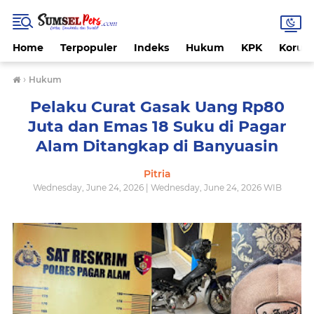
Home
Terpopuler
Indeks
Hukum
KPK
Korups
›
Hukum
Pelaku Curat Gasak Uang Rp80
Juta dan Emas 18 Suku di Pagar
Alam Ditangkap di Banyuasin
Pitria
Wednesday, June 24, 2026 | Wednesday, June 24, 2026 WIB