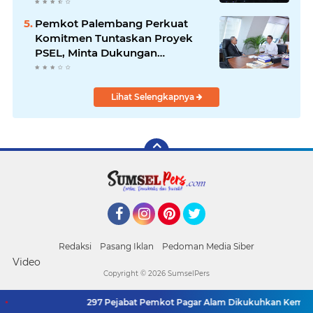
Internasional
Pemkot Palembang Perkuat
Komitmen Tuntaskan Proyek
PSEL, Minta Dukungan
Kemenko Pangan
Lihat Selengkapnya
Facebook
Instagram
Pinterest
Twitter
Redaksi
Pasang Iklan
Pedoman Media Siber
Video
Copyright ©
2026 SumselPers
297 Pejabat Pemkot Pagar Alam Dikukuhkan Kembali, Wali Ko