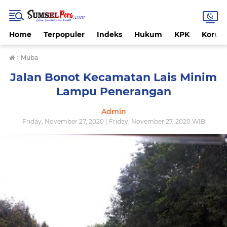
Home
Terpopuler
Indeks
Hukum
KPK
Korups
›
Muba
Jalan Bonot Kecamatan Lais Minim
Lampu Penerangan
Admin
Friday, November 27, 2020 | Friday, November 27, 2020 WIB