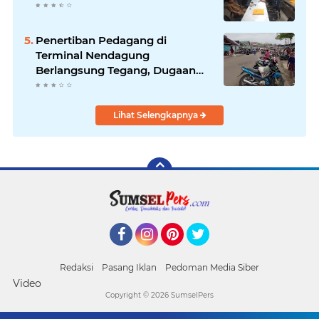
Penertiban Pedagang di
Terminal Nendagung
Berlangsung Tegang, Dugaan
Percobaan Pengeroyokan
Ditangani Polisi
Lihat Selengkapnya
Facebook
Instagram
Pinterest
Twitter
Redaksi
Pasang Iklan
Pedoman Media Siber
Video
Copyright ©
2026 SumselPers