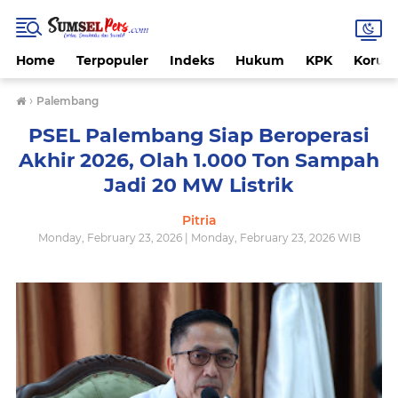
Home
Terpopuler
Indeks
Hukum
KPK
Korups
›
Palembang
PSEL Palembang Siap Beroperasi
Akhir 2026, Olah 1.000 Ton Sampah
Jadi 20 MW Listrik
Pitria
Monday, February 23, 2026 | Monday, February 23, 2026 WIB