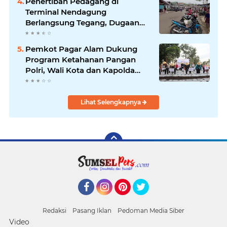
Penertiban Pedagang di
Terminal Nendagung
Berlangsung Tegang, Dugaan
Percobaan Pengeroyokan
Ditangani Polisi
Pemkot Pagar Alam Dukung
Program Ketahanan Pangan
Polri, Wali Kota dan Kapolda
Sumsel Tanam Perdana Bawang
Putih
Lihat Selengkapnya
Facebook
Instagram
Pinterest
Twitter
Redaksi
Pasang Iklan
Pedoman Media Siber
Video