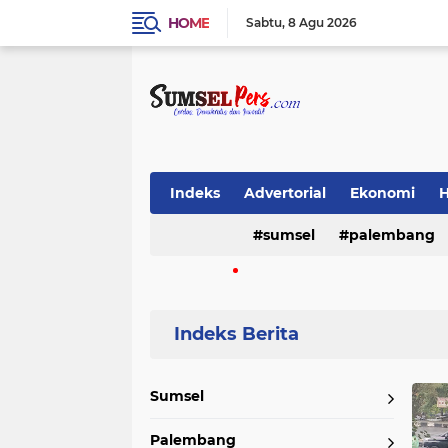
HOME
Sabtu
8 Agu 2026
Indeks
Advertorial
Ekonomi
sumsel
palembang
Video
(16386)
(9827)
musi banyuasin
lahat
sriwij
(488)
(468)
(370)
Home
Currently Browsing: Nasional
Sumsel
musi rawas
pemerintah
emp
Palembang
(196)
(190)
(183)