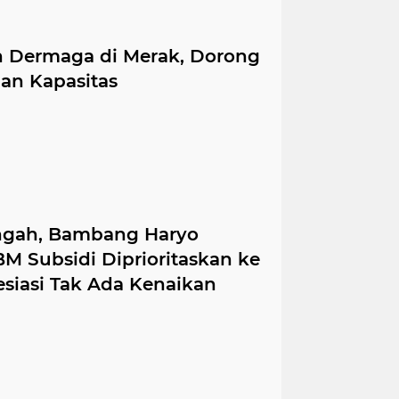
1)
(1)
(1)
n Dermaga di Merak, Dorong
purbalingga
rapid
an Kapasitas
(1)
(1)
engah, Bambang Haryo
 Subsidi Diprioritaskan ke
esiasi Tak Ada Kenaikan