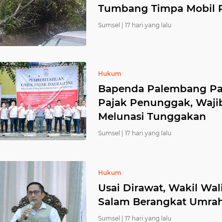
Tumbang Timpa Mobil 
aturaja
sosial
korupsi
prabumulih
karhutla
Sumsel |
17 hari yang lalu
0)
(66)
(60)
(60)
(58)
ggau
infrastruktur
jakarta
corona
sekayu
Hukum
(31)
(31)
(28)
(27)
(
Bapenda Palembang Pa
Pajak Penunggak, Wajib
an
opini
advertorial
bengkulu
lingkungan
Melunasi Tunggakan
(16)
(14)
(12)
(12)
Sumsel |
17 hari yang lalu
muaradua
pencurian
metropolis
kepahiang
(7)
(7)
(6)
(5)
Hukum
Usai Dirawat, Wakil Wa
embang sumsel
sumsel palembang
tanjung enim
Salam Berangkat Umra
(4)
(4)
Sumsel |
17 hari yang lalu