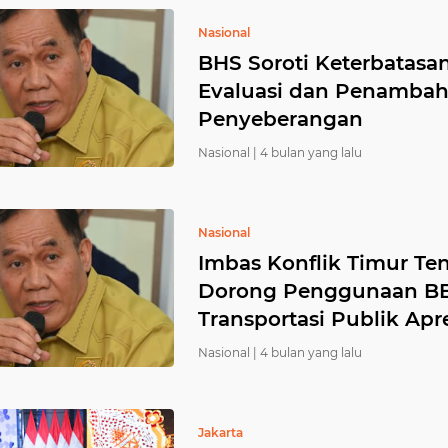
(1)
(1)
(1)
(1)
(1)
(
Nasional
BHS Soroti Keterbatasa
palemb ang
palmbang
penculikan
pilkades
Evaluasi dan Penambah
(1)
(1)
(1)
(1)
Penyeberangan
Nasional |
4 bulan yang lalu
Nasional
Imbas Konflik Timur T
Dorong Penggunaan BBM
Transportasi Publik Apr
Nasional |
4 bulan yang lalu
Jakarta