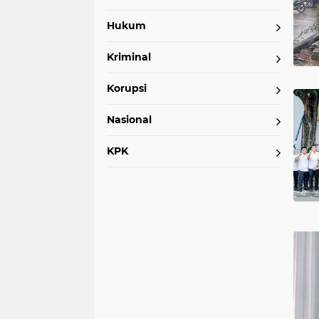
Hukum
kesehatan
covid-19
oki
b
Kriminal
(77)
(75)
(74)
(7
Korupsi
dprd
muaraenim
lubuk lin
(43)
(39)
(38)
Nasional
kayuagung
vaksin
kecelaka
KPK
(23)
(21)
(18)
kebakaran
crash
hiburan
(11)
(10)
(10)
bandung
okus
okut
pal
(4)
(4)
(4)
(4)