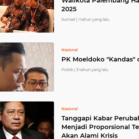
Walikota Palembang Had
2025
Sumsel |
1 tahun yang lalu
Nasional
PK Moeldoko "Kandas" 
Politik |
3 tahun yang lalu
Nasional
Tanggapi Kabar Peruba
Menjadi Proporsional T
Akan Alami Krisis