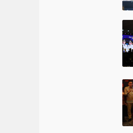
jawa tengah
kpk
kecalakaa
(3)
(3)
(3)
bangka belitung
cilacap
dp
(2)
(2)
(2)
banten
baruraja
bekasi
(1)
(1)
(1)
(1
indramayu
jarai
jawa timur
(1)
(1)
(1)
muara dua
muko-muko
mus
(1)
(1)
(1)
pemulutan
rejang lebong
r