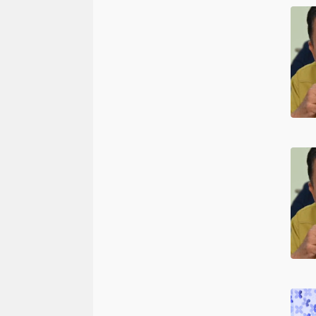
(1)
(1)
(1)
bencana alam
muba. sumsel
(1)
(1)
tulung agung
(1)