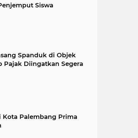
Penjemput Siswa
pemerintahan
ogan ilir
(56)
(46)
nasional
oku selatan
daerah
26)
(24)
(23)
sang Spanduk di Objek
 Pajak Diingatkan Segera
musirawas
martapura
(12)
(11)
lampung
pilkada
sumse
(5)
(5)
(5)
li Kota Palembang Prima
keagamaan
ciamis
covid -19
h
(4)
(3)
(3)