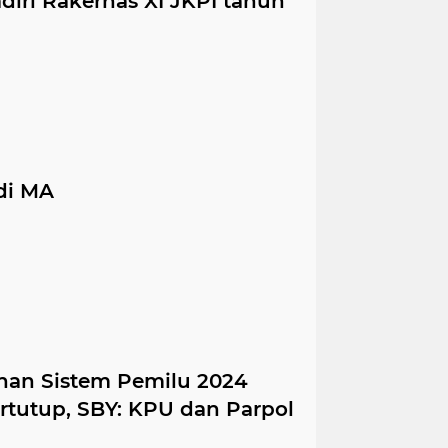
iri Rakernas XI JKPI tahun
di MA
han Sistem Pemilu 2024
ertutup, SBY: KPU dan Parpol